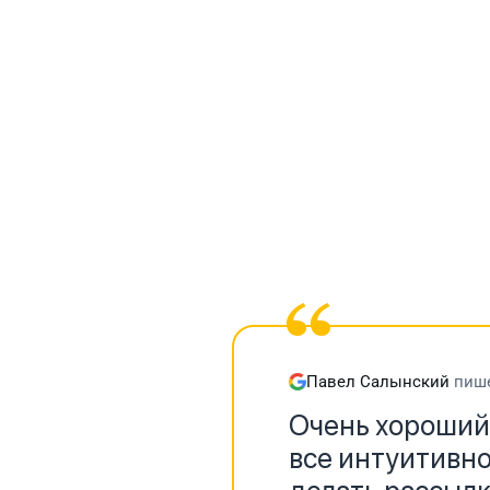
Павел Салынский
пише
Очень хороший 
все интуитивно