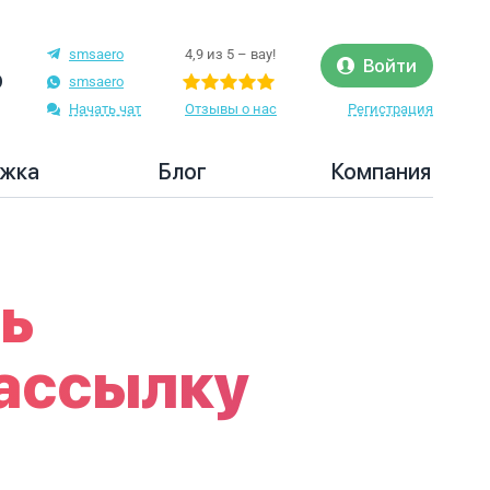
smsaero
4,9 из 5 – вау!
Войти
0
smsaero
Начать чат
Отзывы о нас
Регистрация
жка
Блог
Компания
ь
ассылку