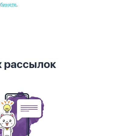
абинете
.
х рассылок