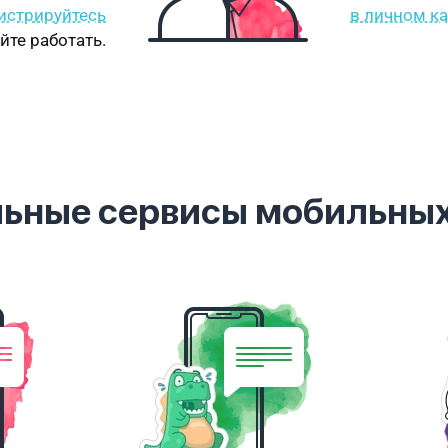
истрируйтесь
в личном к
йте работать.
льные сервисы мобильны