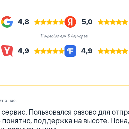
4,8
5,0
Пользователи в восторге!
4,9
4,9
т о нас:
сервис. Пользовался разово для отпр
 понятно, поддержка на высоте. Пон