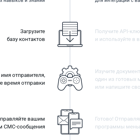
ых
навыков и знаний
для интеграции
с в
Загрузите
Получите API-кл
базу контактов
и используйте
в 
Изучите докумен
 имя отправителя,
один из готовых
те
время отправки
или
напишите сво
тправляйте вашим
Готово! Отправл
м СМС-сообщения
программы мен