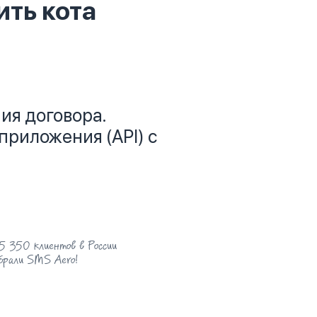
ия договора.
риложения (API) с
5 350 клиентов в России
брали SMS Aero!