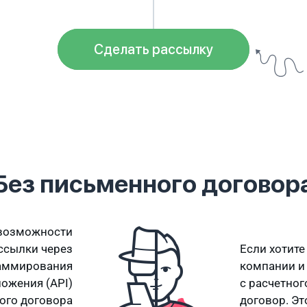
Сделать рассылку
Без письменного договор
 возможности
ассылки через
Если хотите
раммирования
компании и 
ожения (API)
c расчетно
ого договора
договор. Э