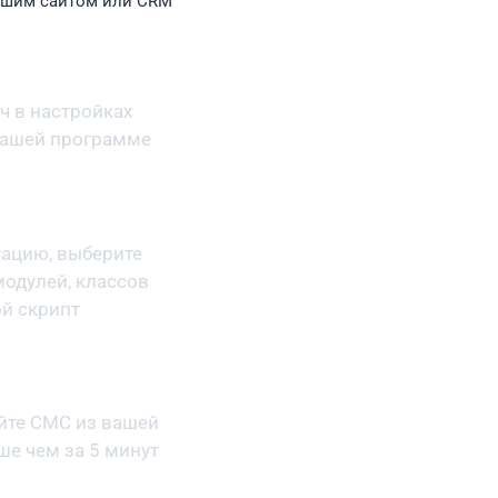
ашим сайтом или CRM
юч
в настройках
вашей программе
тацию,
выберите
модулей, классов
й скрипт
яйте СМС
из вашей
ьше
чем за 5 минут