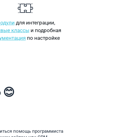
одули
для интеграции,
овые классы
и подробная
ументация
по настройке
 😊
биться помощь
программиста