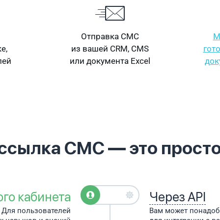
Отправка СМС
М
е,
из вашей CRM, CMS
гот
лей
или документа Excel
док
ссылка СМС —
это просто
ого кабинета
Через API
Для пользователей
Вам может понадо