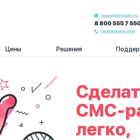
support@smsaero.ru
8 800 555 7 55
Перезвоните мне!
Цены
Решения
Поддер
Сделат
СМС-р
легко,